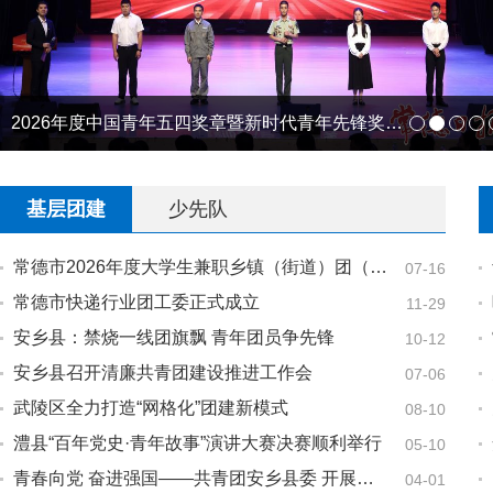
2026年度中国青年五四奖章暨新时代青年先锋奖主题宣讲走进常德
基层团建
少先队
常德市2026年度大学生兼职乡镇（街道）团（工）委副书…
07-16
常德市快递行业团工委正式成立
11-29
安乡县：禁烧一线团旗飘 青年团员争先锋
10-12
安乡县召开清廉共青团建设推进工作会
07-06
武陵区全力打造“网格化”团建新模式
08-10
澧县“百年党史·青年故事”演讲大赛决赛顺利举行
05-10
青春向党 奋进强国——共青团安乡县委 开展青年“学党…
04-01