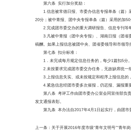
第六条 实行加分奖励：
1.信息被常德日报、市委办信息专报单条（篇）
20分；被中青报、团中央专报单条（篇）采用的加50
2.完成团市委交办的重大调研报告、信息专刊等每
3.凡被中青报（团中央专报）、湖南日报（团省委
稿酬。如果上报信息被团中央、团省委领导和市领导
第七条 扣分标准：
1．未完成每月规定信息任务的，每少1篇扣5分
2.未按要求完成团市委交办任务，无故缺席统一
3.上报信息失实、或未按规定和程序上报信息的
4.紧急信息经团市委多次催报，仍迟报、漏报重
第八条 考评工作由团市委办公室会同宣传部负
发文通报表彰。
第九条 本办法自2017年4月1日起实行，由团
上一条：
关于开展2016年度市级“青年文明号”“青年岗