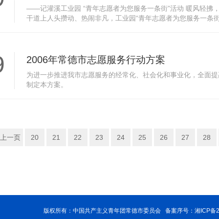
——记灌溪工业园 “青年志愿者为您服务一条街”活动 暖风轻拂
干道上人头攒动、热闹非凡，工业园“青年志愿者为您服务一条街
名青年团员参加了本次活动，他们以“一条街”为舞台，用实际行动
9
2006年常德市志愿服务行动方案
为进一步推进我市志愿服务的经常化、社会化和事业化，全面提
制定本方案。
上一页
20
21
22
23
24
25
26
27
28
版权所有：中国共产主义青年团常德市委员会 备案序号：
湘ICP备2