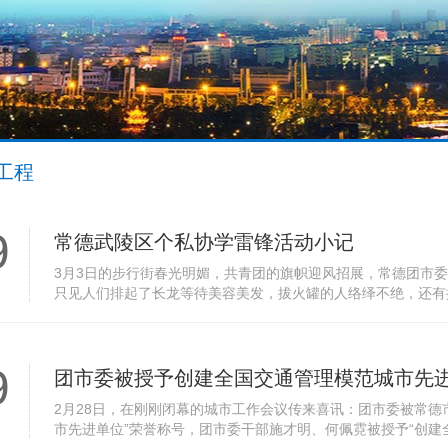
工程
9
常德武陵区个私协学雷锋活动小记
3月3日的步行街春光明媚，共青团的旗帜迎风招展，常德团市委
只见人们排起了长龙等待美容美发，拔火罐的人络绎不绝，还有
迎。这是武陵区个私协从全区会员中挑选近200名有一技之长的服
9
团市委被授予创建全国交通管理模范城市先
2月28日，在刚刚闭幕的城市工作会议传来喜讯：团市委被常德
市先进单位”荣誉称号，团市委干部施才明、何佩霓被授予“创建