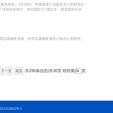
，春意浓浓。3月18日，常德灌溪工业园东大门至邮局主
”活动在此举行，来自园区9个团总支、团支部的百余
来弘扬雷锋精神，弘扬“奉...
高志愿服务质效，经市志愿服务领导小组办公室研究，
共298条信息/共30页
转到第
页
下一页
尾页
021013622号-
1